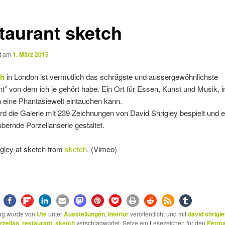
taurant sketch
ht am
1. März 2015
ch
in London ist vermutlich das schrägste und aussergewöhnlichste
t” von dem ich je gehört habe. Ein Ort für Essen, Kunst und Musik, 
 eine Phantasiewelt eintauchen kann.
ird die Galerie mit 239 Zeichnungen von David Shrigley bespielt und e
bernde Porzellanserie gestaltet.
gley at sketch from
sketch
. (Vimeo)
rag wurde von
Ute
unter
Ausstellungen
,
Interior
veröffentlicht und mit
david shrigl
rzellan
,
restaurant
,
sketch
verschlagwortet. Setze ein Lesezeichen für den
Perma