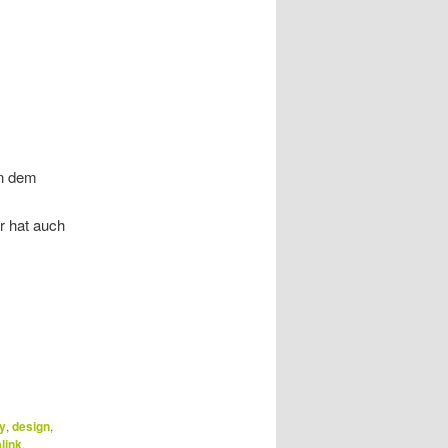
in dem
r hat auch
ey
,
design
,
link
.