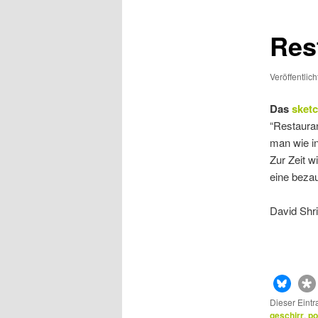
Res
Veröffentlic
Das
sket
“Restauran
man wie in
Zur Zeit w
eine bezau
David Shri
Dieser Eint
geschirr
,
po