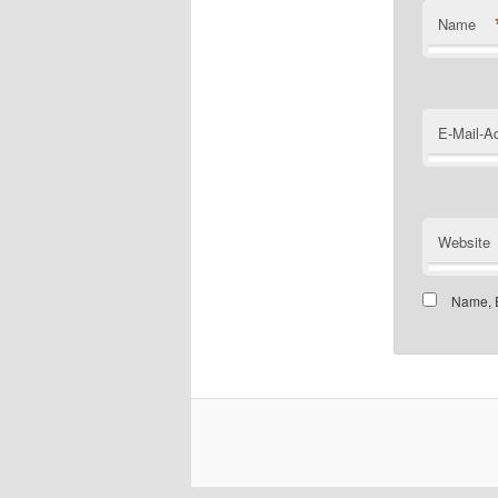
Name
E-Mail-A
Website
Name, E