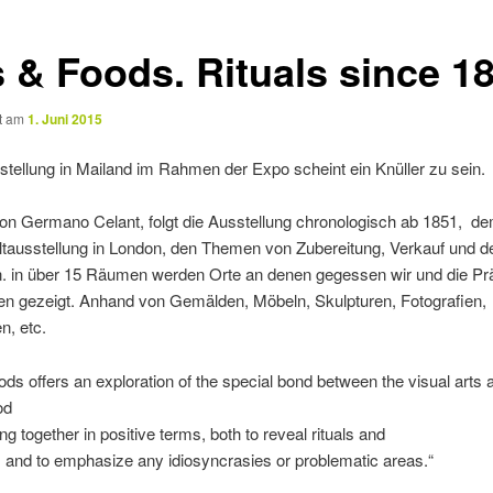
s & Foods. Rituals since 1
ht am
1. Juni 2015
tellung in Mailand im Rahmen der Expo scheint ein Knüller zu sein.
von Germano Celant, folgt die Ausstellung chronologisch ab 1851, de
ltausstellung in London, den Themen von Zubereitung, Verkauf und d
. in über 15 Räumen werden Orte an denen gegessen wir und die Pr
en gezeigt. Anhand von Gemälden, Möbeln, Skulpturen, Fotografien,
n, etc.
ods offers an exploration of the special bond between the visual arts 
od
ng together in positive terms, both to reveal rituals and
y, and to emphasize any idiosyncrasies or problematic areas.“