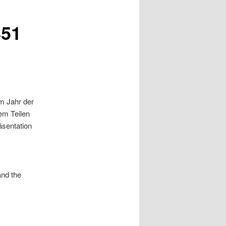
851
m Jahr der
em Teilen
äsentation
and the