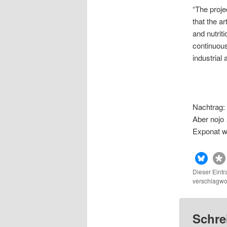
“The proj
that the ar
and nutriti
continuous
industrial
Nachtrag: 
Aber nojo
Exponat w
Dieser Eint
verschlagwor
Schre