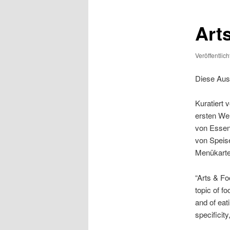
Art
Veröffentlic
Diese Auss
Kuratiert 
ersten We
von Essen
von Speis
Menükarte
“Arts & Fo
topic of fo
and of eati
specificit