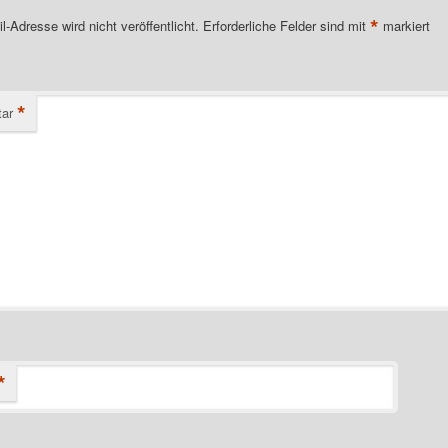
*
l-Adresse wird nicht veröffentlicht.
Erforderliche Felder sind mit
markiert
*
ar
*