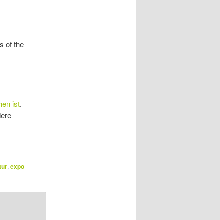
s of the
en ist
.
dere
tur
,
expo