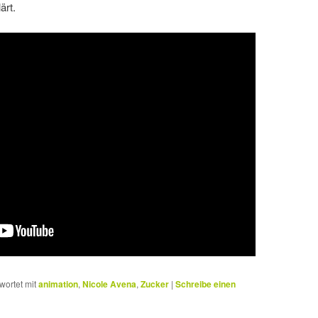
ärt.
wortet mit
animation
,
Nicole Avena
,
Zucker
|
Schreibe einen