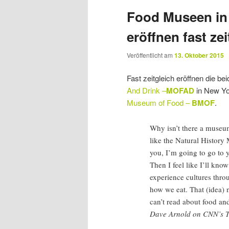
Food Museen in
eröffnen fast zei
Veröffentlicht am
13. Oktober 2015
Fast zeitgleich eröffnen die b
And Drink –
MOFAD
in New Yo
Museum of Food –
BMOF
.
Why isn’t there a museum
like the Natural History
you, I’m going to go to 
Then I feel like I’ll kno
experience cultures thro
how we eat. That (idea)
can’t read about food and
Dave Arnold on CNN’s Th