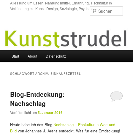
Zum
Zum
Alles rund um Essen, Nahrungsmittel, Ernährung, Tischkultur in
Verbindung mit Kunst, Design, Soziologie, Psychologie.
primären
sekundären
Such
Inhalt
Inhalt
springen
springen
Hauptmenü
Start
About
Datenschutz
SCHLAGWORT-ARCHIV:
EINKAUFSZETTEL
Blog-Entdeckung:
Nachschlag
Veröffentlicht am
5. Januar 2016
Heute habe ich das Blog
Nachschlag – Esskultur in Wort und
Bild
von Johannes J. Arens entdeckt. Was für eine Entdeckung!