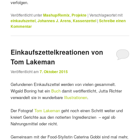
verfolgen.
Veröffentlicht unter
Mashup/Remix
,
Projekte
|
Verschlagwortet mit
einkaufszettel
,
Johannes J. Arens
,
Kassenzettel
|
Schreibe einen
Kommentar
Einkaufszettelkreationen von
Tom Lakeman
Veröffentlicht am
7. Oktober 2015
Gefundenen Einkaufszettel werden von vielen gesammelt.
Wigald Boning hat ein
Buch
damit veröffentlicht, Jutta Richter
verwandelt sie in wunderbare
Illustrationen
.
Der Fotograf
Tom Lakeman
geht noch einen Schritt weiter und
kreiert Gerichte aus den notierten In­gre­di­enzien – egal ob
Nahrungsmittel oder nicht.
Gemeinsam mit der Food-Stylistin Caterina Gobbi sind mal mehr,