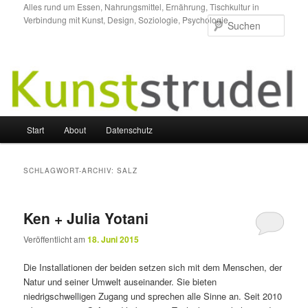
Zum
Zum
Alles rund um Essen, Nahrungsmittel, Ernährung, Tischkultur in
Verbindung mit Kunst, Design, Soziologie, Psychologie.
primären
sekundären
Such
Inhalt
Inhalt
springen
springen
Hauptmenü
Start
About
Datenschutz
SCHLAGWORT-ARCHIV:
SALZ
Ken + Julia Yotani
Veröffentlicht am
18. Juni 2015
Die Installationen der beiden setzen sich mit dem Menschen, der
Natur und seiner Umwelt auseinander. Sie bieten
niedrigschwelligen Zugang und sprechen alle Sinne an. Seit 2010