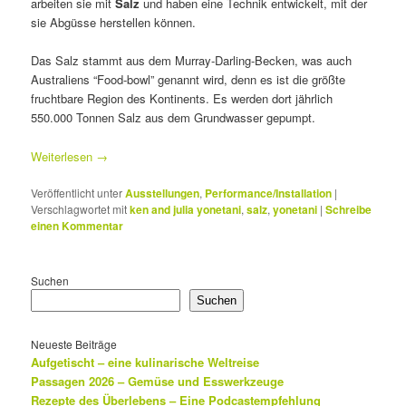
arbeiten sie mit
Salz
und haben eine Technik entwickelt, mit der
sie Abgüsse herstellen können.
Das Salz stammt aus dem Murray-Darling-Becken, was auch
Australiens “Food-bowl” genannt wird, denn es ist die größte
fruchtbare Region des Kontinents. Es werden dort jährlich
550.000 Tonnen Salz aus dem Grundwasser gepumpt.
Weiterlesen
→
Veröffentlicht unter
Ausstellungen
,
Performance/Installation
|
Verschlagwortet mit
ken and julia yonetani
,
salz
,
yonetani
|
Schreibe
einen Kommentar
Suchen
Suchen
Neueste Beiträge
Aufgetischt – eine kulinarische Weltreise
Passagen 2026 – Gemüse und Esswerkzeuge
Rezepte des Überlebens – Eine Podcastempfehlung