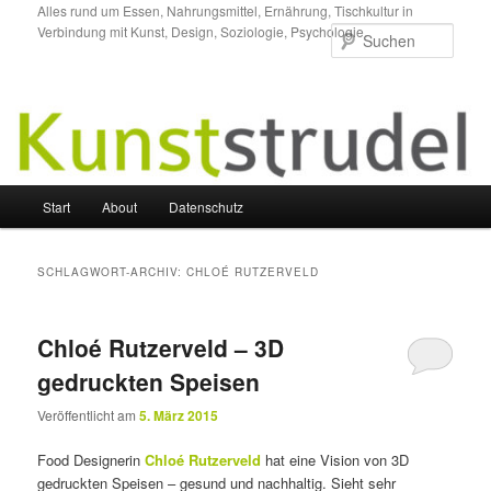
Zum
Zum
Alles rund um Essen, Nahrungsmittel, Ernährung, Tischkultur in
Verbindung mit Kunst, Design, Soziologie, Psychologie.
primären
sekundären
Such
Inhalt
Inhalt
springen
springen
Hauptmenü
Start
About
Datenschutz
SCHLAGWORT-ARCHIV:
CHLOÉ RUTZERVELD
Chloé Rutzerveld – 3D
gedruckten Speisen
Veröffentlicht am
5. März 2015
Food Designerin
Chloé Rutzerveld
hat eine Vision von 3D
gedruckten Speisen – gesund und nachhaltig. Sieht sehr