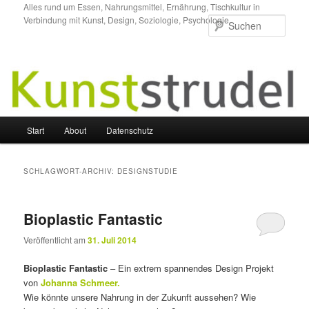
Zum
Zum
Alles rund um Essen, Nahrungsmittel, Ernährung, Tischkultur in
Verbindung mit Kunst, Design, Soziologie, Psychologie.
primären
sekundären
Such
Inhalt
Inhalt
springen
springen
Hauptmenü
Start
About
Datenschutz
SCHLAGWORT-ARCHIV:
DESIGNSTUDIE
Bioplastic Fantastic
Veröffentlicht am
31. Juli 2014
Bioplastic Fantastic
– Ein extrem spannendes Design Projekt
von
Johanna Schmeer.
Wie könnte unsere Nahrung in der Zukunft aussehen? Wie