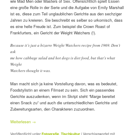
wie Mad Men oder Masters of Sex. Offensichtlich spielt Essen
eine große Rolle in der Serie und die Aufgabe von Emily Marshall
ist es, diese zum Teil unglaublichen Gerichte aus den sechziger
Jahren zu kreieren. Sie beschreibt es selber so urkomisch, dass
es eine helle Freude ist. Zum beispiel die Crown Roast of
Frankfurters, ein Gericht der Weight Watchers (!).
Because it’s just a bizarre Weight Watchers recipe from 1969. Don’t
ask
me how cabbage salad and hot dogs is diet food, but that’s what
Weight
Watchers thought it was.
Man macht sich ja keine Vorstellung davon, was es bedeutet,
Foodstylistin an einem Filmset zu sein. Sich ein passendes
Gerichte auszudenken, wenn im Skript steht “Marge bereitet
einen Snack zu” und auch die unterschiedlichen Gerichte und
Zubereitungsarten, den Charakteren zuzuordnen.
Weiterlesen
→
Veröffentlicht unter
Fotografie
,
Tischkultur
|
Verschlagwortet mit