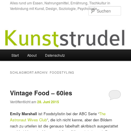
Zum
Zum
Alles rund um Essen, Nahrungsmittel, Ernährung, Tischkultur in
Verbindung mit Kunst, Design, Soziologie, Psychologie.
primären
sekundären
Such
Inhalt
Inhalt
springen
springen
Hauptmenü
Start
About
Datenschutz
SCHLAGWORT-ARCHIV:
FOODSTYLING
Vintage Food – 60ies
Veröffentlicht am
28. Juni 2015
Emily Marshall
ist Foodstylistin bei der ABC Serie “
The
Astronaut Wives Club
”, die ich nicht kenne, aber den Bildern
nach zu urteilen ist die genauso fabelhaft akribisch ausgestattet