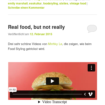
emily marshall
,
esskultur
,
foodstyling
,
sixties
,
vintage food
|
Schreibe einen Kommentar
Real food, but not really
Veröffentlicht am
12. Februar 2015
Drei sehr schöne Videos von
Minhky Le
, die zeigen, wie beim
Food Styling getrickst wird.