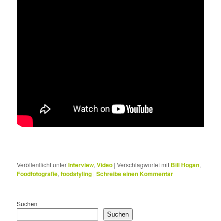
Veröffentlicht unter
Interview
,
Video
|
Verschlagwortet mit
Bill Hogan
,
Foodfotografie
,
foodstyling
|
Schreibe einen Kommentar
Suchen
Suchen