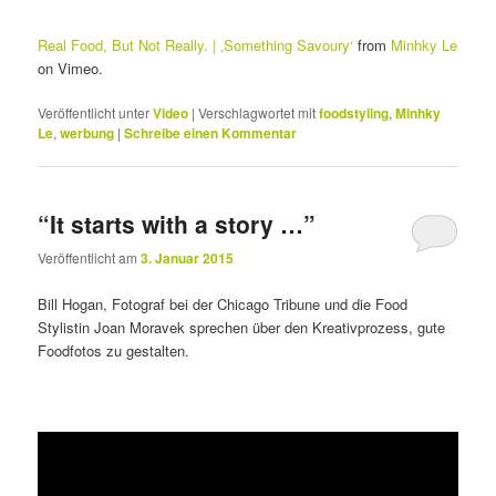
Real Food, But Not Really. | ‚Something Savoury‘
from
Minhky Le
on Vimeo.
Veröffentlicht unter
Video
|
Verschlagwortet mit
foodstyling
,
Minhky
Le
,
werbung
|
Schreibe einen Kommentar
“It starts with a story …”
Veröffentlicht am
3. Januar 2015
Bill Hogan, Fotograf bei der Chicago Tribune und die Food
Stylistin Joan Moravek sprechen über den Kreativprozess, gute
Foodfotos zu gestalten.