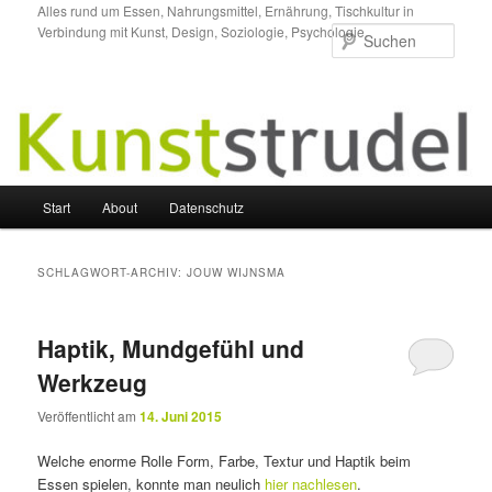
Zum
Zum
Alles rund um Essen, Nahrungsmittel, Ernährung, Tischkultur in
Verbindung mit Kunst, Design, Soziologie, Psychologie.
primären
sekundären
Such
Inhalt
Inhalt
springen
springen
Hauptmenü
Start
About
Datenschutz
SCHLAGWORT-ARCHIV:
JOUW WIJNSMA
Haptik, Mundgefühl und
Werkzeug
Veröffentlicht am
14. Juni 2015
Welche enorme Rolle Form, Farbe, Textur und Haptik beim
Essen spielen, konnte man neulich
hier nachlesen
.