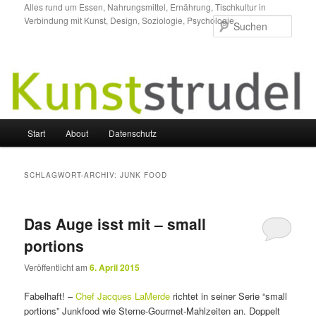
Zum
Zum
Alles rund um Essen, Nahrungsmittel, Ernährung, Tischkultur in
Verbindung mit Kunst, Design, Soziologie, Psychologie.
primären
sekundären
Such
Inhalt
Inhalt
springen
springen
Hauptmenü
Start
About
Datenschutz
SCHLAGWORT-ARCHIV:
JUNK FOOD
Das Auge isst mit – small
portions
Veröffentlicht am
6. April 2015
Fabelhaft! –
Chef Jacques LaMerde
richtet in seiner Serie “small
portions” Junkfood wie Sterne-Gourmet-Mahlzeiten an. Doppelt