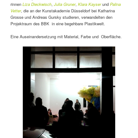
rinnen
Liza Dieck­wisch
,
Julia Gruner
,
Klara Kayser
und
Palina
Vetter
, die an der Kunst­aka­demie Düsseldorf bei Katharina
Grosse und Andreas Gursky studieren, verwandelten den
Projektraum des BBK in eine begehbare Plastikwelt.
Eine Auseinandersetzung mit Material, Farbe und Oberfläche.