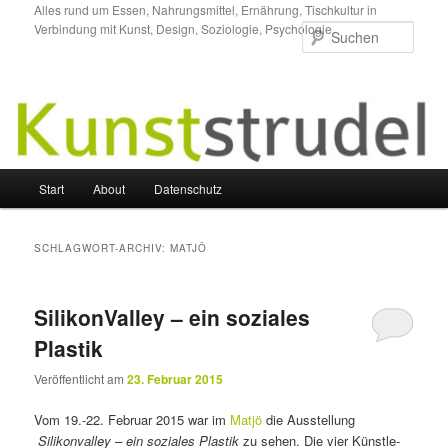
Zum
Zum
Alles rund um Essen, Nahrungsmittel, Ernährung, Tischkultur in
Verbindung mit Kunst, Design, Soziologie, Psychologie.
primären
sekundären
Such
Inhalt
Inhalt
springen
springen
Hauptmenü
Start
About
Datenschutz
SCHLAGWORT-ARCHIV:
MATJÖ
SilikonValley – ein soziales
Plastik
Veröffentlicht am
23. Februar 2015
Vom 19.-22. Februar 2015 war im
Matjö
die Ausstellung
Silikonvalley – ein soziales Plastik
zu sehen. Die vier Künst­le­